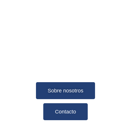
REHABILITACIÓN | PILATES
Un centro integral que cuenta con unas
completas instalaciones y con los
profesionales mejor cualificados de la
zona noreste de Madrid.
Sobre nosotros
Contacto