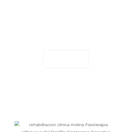
tú.
Reserva ahora tu cita de fisioterapia con nosotros y
empieza a notar todos sus beneficios.
Contacto